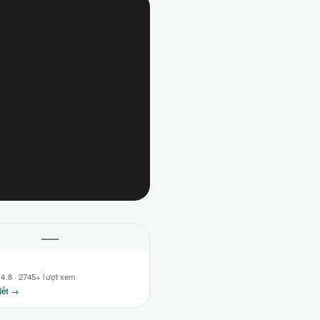
—
★
4.8 · 2745+ lượt xem
iết →