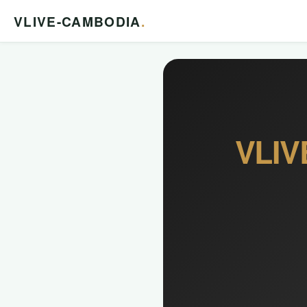
VLIVE-CAMBODIA
.
VLI