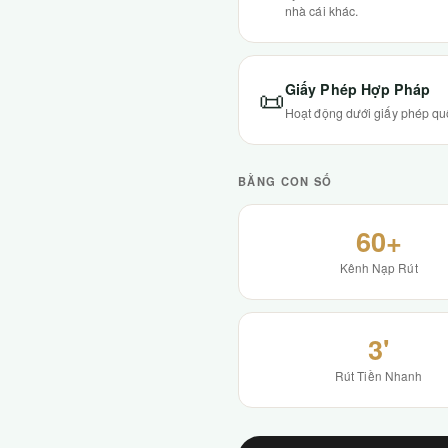
nhà cái khác.
Giấy Phép Hợp Pháp
📜
Hoạt động dưới giấy phép quố
BẰNG CON SỐ
60+
Kênh Nạp Rút
3'
Rút Tiền Nhanh