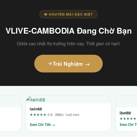
💎 KHUYẾN MÃI ĐẶC BIỆT
VLIVE-CAMBODIA Đang Chờ Bạn
Odds cao nhất thị trường hiện nay. Thời gian có hạn!
Trải Nghiệm →
iwin68
ibet88
★★★★★
4.8 · 2684+ lượt xem
★★★★
Xem Chi Tiết →
Xem Chi T