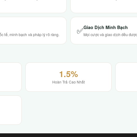
Giao Dịch Minh Bạch
✅
c tế, minh bạch và pháp lý rõ ràng.
Mọi cược và giao dịch đều được
1.5%
Hoàn Trả Cao Nhất