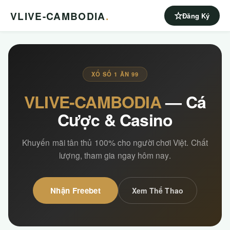
VLIVE-CAMBODIA
.
Đăng Ký
XỔ SỐ 1 ĂN 99
VLIVE-CAMBODIA
— Cá
Cược & Casino
Khuyến mãi tân thủ 100% cho người chơi Việt. Chất
lượng, tham gia ngay hôm nay.
Nhận Freebet
Xem Thể Thao