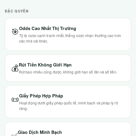
ĐẶC QUYỀN
Odds Cao Nhất Thị Trường
🎯
Tỷ lệ cược cạnh tranh nhất, thắng cược nhận thưởng cao hơn
các nhà cái khác.
Rút Tiền Không Giới Hạn
💰
Rút bao nhiêu cũng được, không giới hạn số lần và số tiền.
Giấy Phép Hợp Pháp
📜
Hoạt động dưới giấy phép quốc tế, minh bạch và pháp lý rõ
ràng.
Giao Dịch Minh Bạch
✅