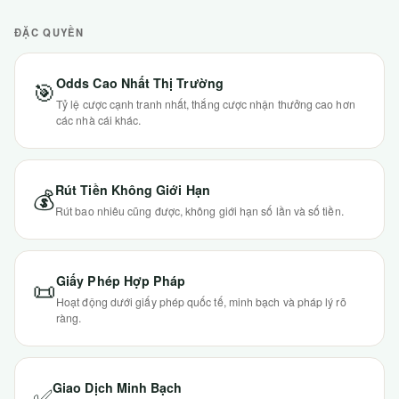
ĐẶC QUYỀN
Odds Cao Nhất Thị Trường
🎯
Tỷ lệ cược cạnh tranh nhất, thắng cược nhận thưởng cao hơn
các nhà cái khác.
Rút Tiền Không Giới Hạn
💰
Rút bao nhiêu cũng được, không giới hạn số lần và số tiền.
Giấy Phép Hợp Pháp
📜
Hoạt động dưới giấy phép quốc tế, minh bạch và pháp lý rõ
ràng.
Giao Dịch Minh Bạch
✅