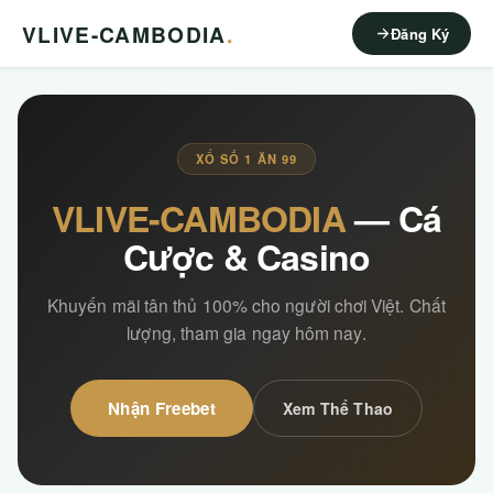
VLIVE-CAMBODIA
.
Đăng Ký
XỔ SỐ 1 ĂN 99
VLIVE-CAMBODIA
— Cá
Cược & Casino
Khuyến mãi tân thủ 100% cho người chơi Việt. Chất
lượng, tham gia ngay hôm nay.
Nhận Freebet
Xem Thể Thao