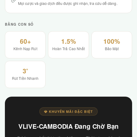
Mọi cược và giao dịch đều được ghi nhận, tra cứu dễ dàng.
BẰNG CON SỐ
60+
1.5%
100%
Kênh Nạp Rút
Hoàn Trả Cao Nhất
Bảo Mật
3'
Rút Tiền Nhanh
💎 KHUYẾN MÃI ĐẶC BIỆT
VLIVE-CAMBODIA Đang Chờ Bạn