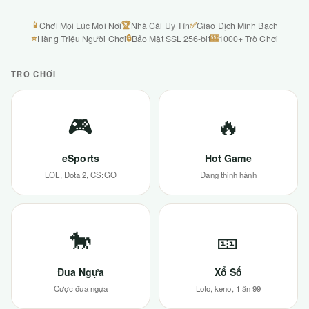
📱
🏆
✅
Chơi Mọi Lúc Mọi Nơi
Nhà Cái Uy Tín
Giao Dịch Minh Bạch
⭐
🔒
🎰
Hàng Triệu Người Chơi
Bảo Mật SSL 256-bit
1000+ Trò Chơi
TRÒ CHƠI
🎮
🔥
eSports
Hot Game
LOL, Dota 2, CS:GO
Đang thịnh hành
🐎
🎫
Đua Ngựa
Xổ Số
Cược đua ngựa
Loto, keno, 1 ăn 99