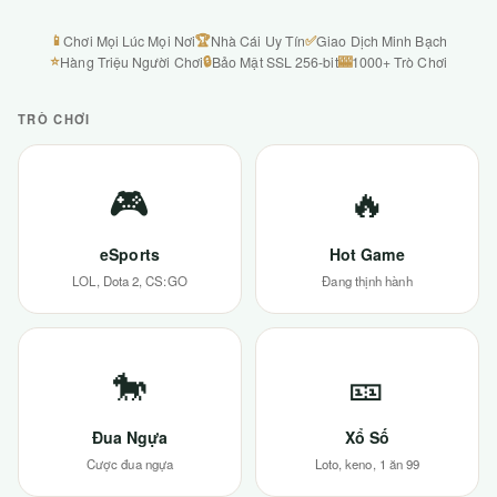
📱
🏆
✅
Chơi Mọi Lúc Mọi Nơi
Nhà Cái Uy Tín
Giao Dịch Minh Bạch
⭐
🔒
🎰
Hàng Triệu Người Chơi
Bảo Mật SSL 256-bit
1000+ Trò Chơi
TRÒ CHƠI
🎮
🔥
eSports
Hot Game
LOL, Dota 2, CS:GO
Đang thịnh hành
🐎
🎫
Đua Ngựa
Xổ Số
Cược đua ngựa
Loto, keno, 1 ăn 99