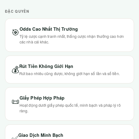
ĐẶC QUYỀN
Odds Cao Nhất Thị Trường
🎯
Tỷ lệ cược cạnh tranh nhất, thắng cược nhận thưởng cao hơn
các nhà cái khác.
Rút Tiền Không Giới Hạn
💰
Rút bao nhiêu cũng được, không giới hạn số lần và số tiền.
Giấy Phép Hợp Pháp
📜
Hoạt động dưới giấy phép quốc tế, minh bạch và pháp lý rõ
ràng.
Giao Dịch Minh Bạch
✅