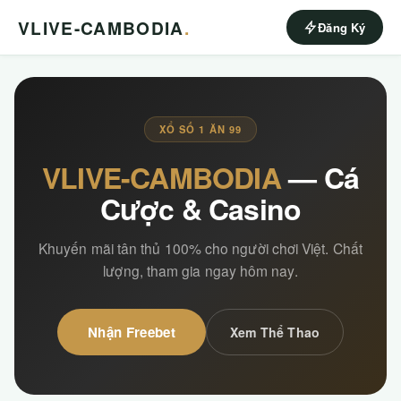
VLIVE-CAMBODIA
.
Đăng Ký
XỔ SỐ 1 ĂN 99
VLIVE-CAMBODIA
— Cá
Cược & Casino
Khuyến mãi tân thủ 100% cho người chơi Việt. Chất
lượng, tham gia ngay hôm nay.
Nhận Freebet
Xem Thể Thao