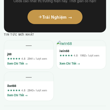
Odds cao nhất thị trường hiện nay. Thời gian có hạn!
Trải Nghiệm →
TIN TỨC MỚI NHẤT
—
iwin68
j88
★★★★★
4.8 · 1992+ lượt xem
★★★★★
4.8 · 2941+ lượt xem
Xem Chi Tiết →
Xem Chi Tiết →
—
ibet88
★★★★★
4.8 · 2843+ lượt xem
Xem Chi Tiết →