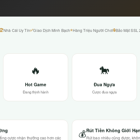
🏆
✅
⭐
🔒
Nhà Cái Uy Tín
Giao Dịch Minh Bạch
Hàng Triệu Người Chơi
Bảo Mật SSL 2
🔥
🐎
Hot Game
Đua Ngựa
Đang thịnh hành
Cược đua ngựa
ường
Rút Tiền Không Giới Hạ
💰
thắng cược nhận thưởng cao hơn các
Rút bao nhiêu cũng được, không