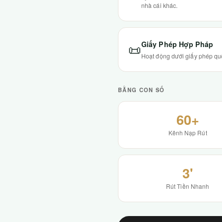
nhà cái khác.
Giấy Phép Hợp Pháp
📜
Hoạt động dưới giấy phép quố
BẰNG CON SỐ
60+
Kênh Nạp Rút
3'
Rút Tiền Nhanh