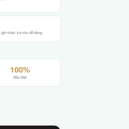
 ghi nhận, tra cứu dễ dàng.
100%
Bảo Mật