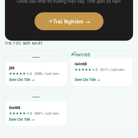
Odds cao nhất thị trường hiện nay. Thời gian có hạn!
Trải Nghiệm →
TIN TỨC MỚI NHẤT
—
iwin68
j88
★★★★★
4.8 · 2017+ lượt xem
★★★★★
4.8 · 2395+ lượt xem
Xem Chi Tiết →
Xem Chi Tiết →
—
ibet88
★★★★★
4.8 · 2847+ lượt xem
Xem Chi Tiết →