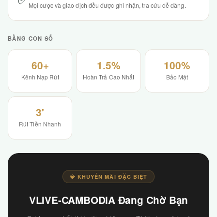
Mọi cược và giao dịch đều được ghi nhận, tra cứu dễ dàng.
BẰNG CON SỐ
60+
1.5%
100%
Kênh Nạp Rút
Hoàn Trả Cao Nhất
Bảo Mật
3'
Rút Tiền Nhanh
💎 KHUYẾN MÃI ĐẶC BIỆT
VLIVE-CAMBODIA Đang Chờ Bạn