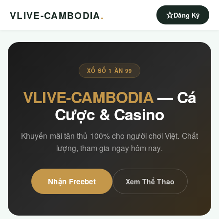
VLIVE-CAMBODIA
.
Đăng Ký
XỔ SỐ 1 ĂN 99
VLIVE-CAMBODIA
— Cá
Cược & Casino
Khuyến mãi tân thủ 100% cho người chơi Việt. Chất
lượng, tham gia ngay hôm nay.
Nhận Freebet
Xem Thể Thao