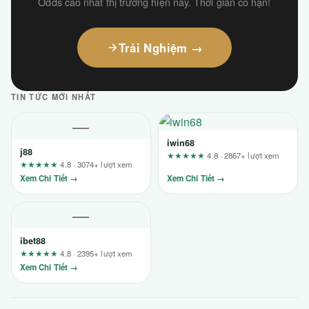
Odds cao nhất thị trường hiện nay. Thời gian có hạn!
Trải Nghiệm →
TIN TỨC MỚI NHẤT
—
iwin68
j88
★★★★★
4.8 · 2867+ lượt xem
★★★★★
4.8 · 3074+ lượt xem
Xem Chi Tiết →
Xem Chi Tiết →
—
ibet88
★★★★★
4.8 · 2395+ lượt xem
Xem Chi Tiết →