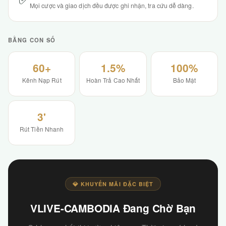
Mọi cược và giao dịch đều được ghi nhận, tra cứu dễ dàng.
BẰNG CON SỐ
60+
1.5%
100%
Kênh Nạp Rút
Hoàn Trả Cao Nhất
Bảo Mật
3'
Rút Tiền Nhanh
💎 KHUYẾN MÃI ĐẶC BIỆT
VLIVE-CAMBODIA Đang Chờ Bạn