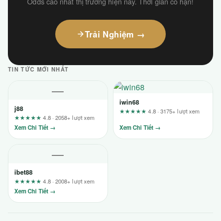
Odds cao nhất thị trường hiện nay. Thời gian có hạn!
Trải Nghiệm →
TIN TỨC MỚI NHẤT
—
iwin68
j88
★★★★★
4.8 · 3175+ lượt xem
★★★★★
4.8 · 2058+ lượt xem
Xem Chi Tiết →
Xem Chi Tiết →
—
ibet88
★★★★★
4.8 · 2008+ lượt xem
Xem Chi Tiết →