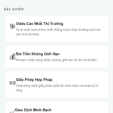
ĐẶC QUYỀN
Odds Cao Nhất Thị Trường
🎯
Tỷ lệ cược cạnh tranh nhất, thắng cược nhận thưởng cao hơn
các nhà cái khác.
Rút Tiền Không Giới Hạn
💰
Rút bao nhiêu cũng được, không giới hạn số lần và số tiền.
Giấy Phép Hợp Pháp
📜
Hoạt động dưới giấy phép quốc tế, minh bạch và pháp lý rõ
ràng.
Giao Dịch Minh Bạch
✅