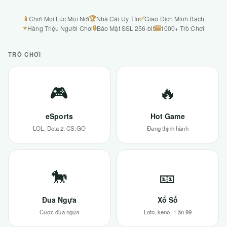
📱
🏆
✅
Chơi Mọi Lúc Mọi Nơi
Nhà Cái Uy Tín
Giao Dịch Minh Bạch
⭐
🔒
🎰
Hàng Triệu Người Chơi
Bảo Mật SSL 256-bit
1000+ Trò Chơi
TRÒ CHƠI
🎮
🔥
eSports
Hot Game
LOL, Dota 2, CS:GO
Đang thịnh hành
🐎
🎫
Đua Ngựa
Xổ Số
Cược đua ngựa
Loto, keno, 1 ăn 99