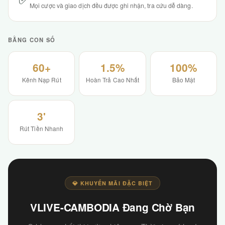
Mọi cược và giao dịch đều được ghi nhận, tra cứu dễ dàng.
BẰNG CON SỐ
60+
1.5%
100%
Kênh Nạp Rút
Hoàn Trả Cao Nhất
Bảo Mật
3'
Rút Tiền Nhanh
💎 KHUYẾN MÃI ĐẶC BIỆT
VLIVE-CAMBODIA Đang Chờ Bạn