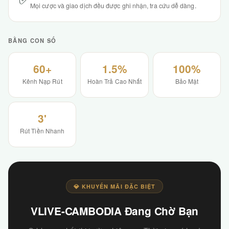
Mọi cược và giao dịch đều được ghi nhận, tra cứu dễ dàng.
BẰNG CON SỐ
60+
1.5%
100%
Kênh Nạp Rút
Hoàn Trả Cao Nhất
Bảo Mật
3'
Rút Tiền Nhanh
💎 KHUYẾN MÃI ĐẶC BIỆT
VLIVE-CAMBODIA Đang Chờ Bạn