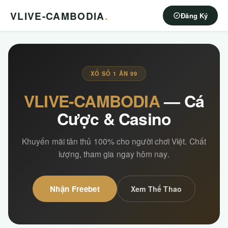
VLIVE-CAMBODIA
.
Đăng Ký
XỔ SỐ 1 ĂN 99
VLIVE-CAMBODIA
— Cá
Cược & Casino
Khuyến mãi tân thủ 100% cho người chơi Việt. Chất
lượng, tham gia ngay hôm nay.
Nhận Freebet
Xem Thể Thao