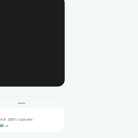
—
★
4.8 · 2057+ lượt xem
iết →