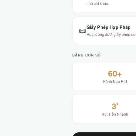
nhà cái khác.
Giấy Phép Hợp Pháp
📜
Hoạt động dưới giấy phép quố
BẰNG CON SỐ
60+
Kênh Nạp Rút
3'
Rút Tiền Nhanh