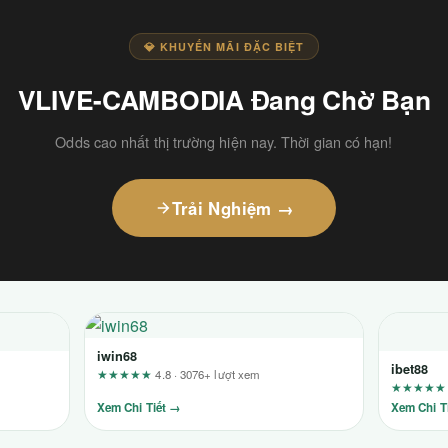
💎 KHUYẾN MÃI ĐẶC BIỆT
VLIVE-CAMBODIA Đang Chờ Bạn
Odds cao nhất thị trường hiện nay. Thời gian có hạn!
Trải Nghiệm →
iwin68
ibet88
★★★★★
4.8 · 3076+ lượt xem
★★★★
Xem Chi Tiết →
Xem Chi T