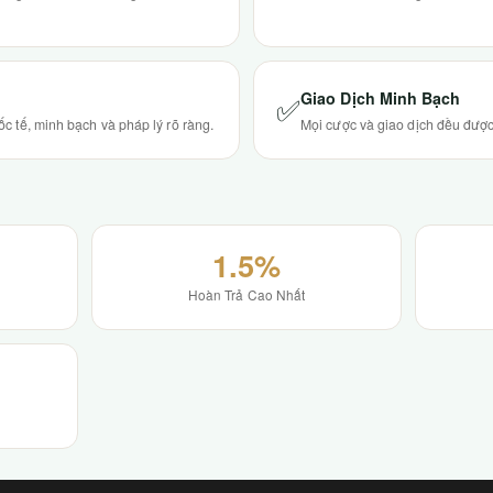
Giao Dịch Minh Bạch
✅
c tế, minh bạch và pháp lý rõ ràng.
Mọi cược và giao dịch đều được
1.5%
Hoàn Trả Cao Nhất