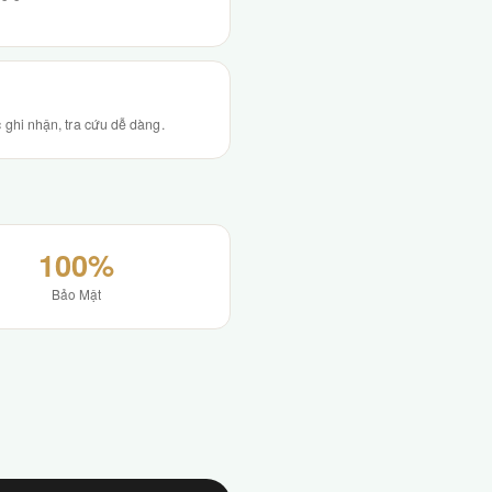
 ghi nhận, tra cứu dễ dàng.
100%
Bảo Mật