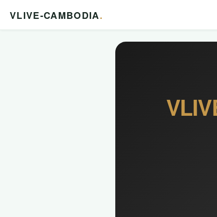
VLIVE-CAMBODIA
.
VLI