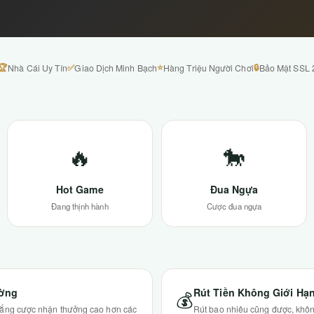
🏆
✅
⭐
🔒
Nhà Cái Uy Tín
Giao Dịch Minh Bạch
Hàng Triệu Người Chơi
Bảo Mật SSL 2
🔥
🐎
Hot Game
Đua Ngựa
Đang thịnh hành
Cược đua ngựa
ường
Rút Tiền Không Giới Hạ
💰
thắng cược nhận thưởng cao hơn các
Rút bao nhiêu cũng được, không