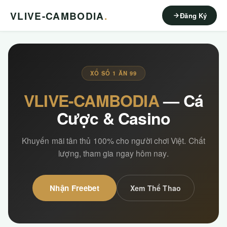
VLIVE-CAMBODIA
.
Đăng Ký
XỔ SỐ 1 ĂN 99
VLIVE-CAMBODIA
— Cá
Cược & Casino
Khuyến mãi tân thủ 100% cho người chơi Việt. Chất
lượng, tham gia ngay hôm nay.
Nhận Freebet
Xem Thể Thao