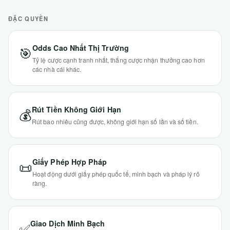
ĐẶC QUYỀN
Odds Cao Nhất Thị Trường
🎯
Tỷ lệ cược cạnh tranh nhất, thắng cược nhận thưởng cao hơn
các nhà cái khác.
Rút Tiền Không Giới Hạn
💰
Rút bao nhiêu cũng được, không giới hạn số lần và số tiền.
Giấy Phép Hợp Pháp
📜
Hoạt động dưới giấy phép quốc tế, minh bạch và pháp lý rõ
ràng.
Giao Dịch Minh Bạch
✅