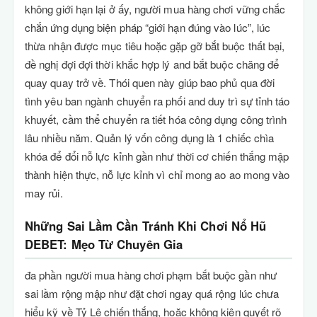
không giới hạn lại ở ấy, người mua hàng chơi vững chắc
chắn ứng dụng biện pháp “giới hạn đúng vào lúc”, lúc
thừa nhận được mục tiêu hoặc gặp gỡ bắt buộc thất bại,
đề nghị đợi đợi thời khắc hợp lý and bắt buộc chăng để
quay quay trở về. Thói quen này giúp bao phủ qua đời
tình yêu ban ngành chuyển ra phối and duy trì sự tỉnh táo
khuyết, cầm thể chuyển ra tiết hóa công dụng công trình
lâu nhiều năm. Quản lý vốn công dụng là 1 chiếc chìa
khóa để đổi nỗ lực kỉnh gần như thời cơ chiến thắng mập
thành hiện thực, nỗ lực kỉnh vì chỉ mong ao ao mong vào
may rủi.
Những Sai Lầm Cần Tránh Khi Chơi Nổ Hũ
DEBET: Mẹo Từ Chuyên Gia
đa phần người mua hàng chơi phạm bắt buộc gần như
sai lầm rộng mập như đặt chơi ngay quá rộng lúc chưa
hiểu kỹ về Tỷ Lệ chiến thắng, hoặc không kiên quyết rõ