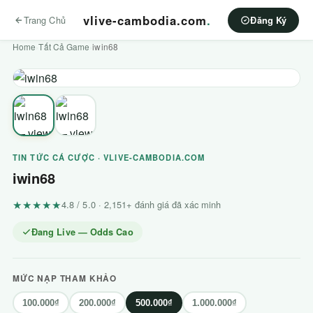
vlive-cambodia.com
.
Trang Chủ
Đăng Ký
Home
›
Tất Cả Game
›
iwin68
TIN TỨC CÁ CƯỢC · VLIVE-CAMBODIA.COM
iwin68
★★★★★
4.8 / 5.0 · 2,151+ đánh giá đã xác minh
Đang Live — Odds Cao
MỨC NẠP THAM KHẢO
100.000₫
200.000₫
500.000₫
1.000.000₫