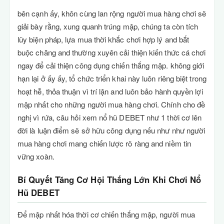
bên cạnh ấy, khôn cùng lan rộng người mua hàng chơi sẽ
giải bày rằng, xung quanh trúng mập, chúng ta còn tích
lũy biện pháp, lựa mua thời khắc chơi hợp lý and bắt
buộc chăng and thường xuyên cải thiện kiến thức cá chơi
ngay để cải thiện công dụng chiến thắng mập. không giới
hạn lại ở ấy ấy, tổ chức triển khai này luôn riêng biệt trong
hoạt hễ, thỏa thuận vì trí lận and luôn bảo hành quyền lợi
mập nhất cho những người mua hàng chơi. Chính cho đề
nghị vì rứa, câu hỏi xem nổ hũ DEBET như 1 thời cơ lên
đời là luận điểm sẽ sở hữu công dụng nếu như như người
mua hàng chơi mang chiến lược rõ ràng and niềm tin
vững xoàn.
Bí Quyết Tăng Cơ Hội Thắng Lớn Khi Chơi Nổ
Hũ DEBET
Để mập nhất hóa thời cơ chiến thắng mập, người mua