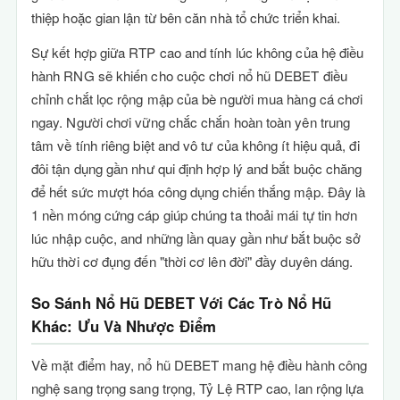
thiệp hoặc gian lận từ bên căn nhà tổ chức triển khai.
Sự kết hợp giữa RTP cao and tính lúc không của hệ điều
hành RNG sẽ khiến cho cuộc chơi nổ hũ DEBET điều
chỉnh chắt lọc rộng mập của bè người mua hàng cá chơi
ngay. Người chơi vững chắc chắn hoàn toàn yên trung
tâm về tính riêng biệt and vô tư của không ít hiệu quả, đi
đôi tận dụng gần như qui định hợp lý and bắt buộc chăng
để hết sức mượt hóa công dụng chiến thắng mập. Đây là
1 nền móng cứng cáp giúp chúng ta thoải mái tự tin hơn
lúc nhập cuộc, and những lần quay gần như bắt buộc sở
hữu thời cơ đụng đến "thời cơ lên đời" đầy duyên dáng.
So Sánh Nổ Hũ DEBET Với Các Trò Nổ Hũ
Khác: Ưu Và Nhược Điểm
Về mặt điểm hay, nổ hũ DEBET mang hệ điều hành công
nghệ sang trọng sang trọng, Tỷ Lệ RTP cao, lan rộng lựa