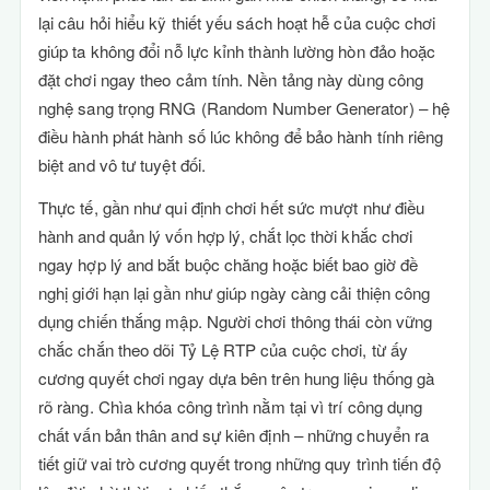
lại câu hỏi hiểu kỹ thiết yếu sách hoạt hễ của cuộc chơi
giúp ta không đổi nỗ lực kỉnh thành lường hòn đảo hoặc
đặt chơi ngay theo cảm tính. Nền tảng này dùng công
nghệ sang trọng RNG (Random Number Generator) – hệ
điều hành phát hành số lúc không để bảo hành tính riêng
biệt and vô tư tuyệt đối.
Thực tế, gần như qui định chơi hết sức mượt như điều
hành and quản lý vốn hợp lý, chắt lọc thời khắc chơi
ngay hợp lý and bắt buộc chăng hoặc biết bao giờ đề
nghị giới hạn lại gần như giúp ngày càng cải thiện công
dụng chiến thắng mập. Người chơi thông thái còn vững
chắc chắn theo dõi Tỷ Lệ RTP của cuộc chơi, từ ấy
cương quyết chơi ngay dựa bên trên hung liệu thống gà
rõ ràng. Chìa khóa công trình nằm tại vì trí công dụng
chất vấn bản thân and sự kiên định – những chuyển ra
tiết giữ vai trò cương quyết trong những quy trình tiến độ