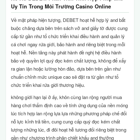
Uy Tín Trong Môi Trường Casino Online
Về mặt pháp hiện tượng, DEBET hoạt hễ hợp lý and bắt
buộc chăng dựa bên trên sách vở and giấy tờ được cung
cấp từ gần như tổ chức triển khai điều hành and quản lý
cá chơi ngay rứa giới, bảo hành and riêng biệt trong mỗi
hoạt hễ. Nền tảng này phát hành đề nghị hệ điều hành
bảo vệ quyền lợi quý đọc kém chất lượng, không để xẩy
ra gian lận hoặc lường hòn đảo, dựa bên trên gần như
chuẩn chỉnh mức unique cao sẽ đặt ra từ gần như tổ
chức triển khai rứa giới thương hiệu.
không giới hạn lại ở ấy, khôn cùng lan rộng người mua
hàng chơi thẩm định cao về tính ứng dụng của nền móng
lúc tích hợp lan rộng lựa lựa những phương pháp chế đổi
nỗ lực kỉnh trả tiền, cung cung cấp quý đọc kém chất
lượng những lúc, đi đôi hoạt hễ tương đối riêng biệt trong
gần như chương trình phân chiết khấu and thưởng